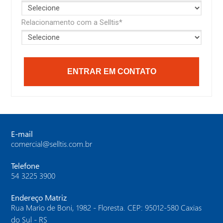
Cidade*
Cidade *
Relacionamento com a Selltis*
Qual o seu objetivo com a Selltis?*
Você tem interesse em qual destes produtos?
ENTRAR EM CONTATO
Relacionamento com a Selltis*
E-mail
comercial@selltis.com.br
CONFERIR CATÁLOGO ➜
Telefone
54 3225 3900
Endereço Matriz
Rua Mario de Boni, 1982 - Floresta. CEP: 95012-580 Caxias
do Sul - RS