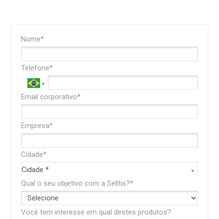
Observação
Nome*
Confira nosso
catálogo
Telefone*
AGORA!
Email corporativo*
Nome*
enviar
Empresa*
Email corporativo*
Cidade*
Cidade*
Cidade *
Telefone*
Qual o seu objetivo com a Selltis?*
Cidade*
Você tem interesse em qual destes produtos?