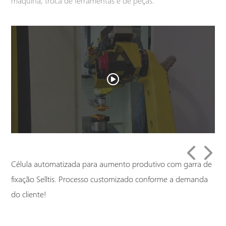
máquina, troca de ferramentas e de peças.
Email corporativo*
Telefone*
Cidade*
Cidade*
Cidade *
Qual o seu objetivo com a Selltis?*
Célula automatizada para aumento produtivo com garra de
Você tem interesse em qual destes produtos?
fixação Selltis. Processo customizado conforme a demanda
do cliente!
Relacionamento com a Selltis*