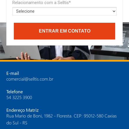
Relacionamento com a Selltis*
ENTRAR EM CONTATO
E-mail
comercial@selltis.com.br
Telefone
54 3225 3900
Endereço Matriz
Rua Mario de Boni, 1982 - Floresta. CEP: 95012-580 Caxias
do Sul - RS