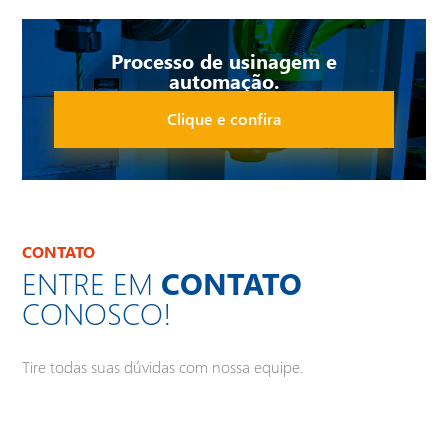
Processo de usinagem e
CONFERIR CATÁLOGO ➜
automação.
Clique e confira
CONTATO
ENTRE EM
CONTATO
CONOSCO!
Tire todas suas dúvidas com nossa equipe.