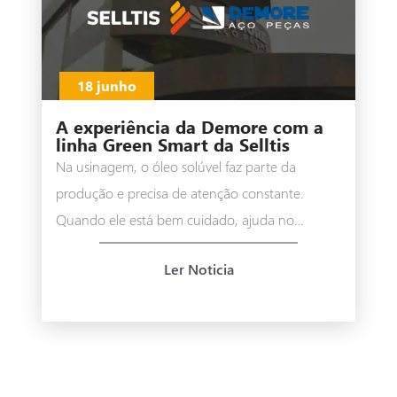
18 junho
A experiência da Demore com a
linha Green Smart da Selltis
Na usinagem, o óleo solúvel faz parte da
produção e precisa de atenção constante.
Quando ele está bem cuidado, ajuda no
funcionamento das máquinas, no rendimento
Ler Noticia
das ferramentas e na qualidade das peças
produzidas. Na Demore, esse cuidado sempre
foi importante.