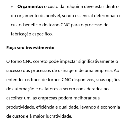
Telefone*
Orçamento:
o custo da máquina deve estar dentro
do orçamento disponível, sendo essencial determinar o
Cidade*
custo-benefício do torno CNC para o processo de
Cidade*
Cidade *
fabricação específico.
Qual o seu objetivo com a Selltis?*
Faça seu investimento
O torno CNC correto pode impactar significativamente o
Você tem interesse em qual destes produtos?
sucesso dos processos de usinagem de uma empresa. Ao
entender os tipos de tornos CNC disponíveis, suas opções
Relacionamento com a Selltis*
de automação e os fatores a serem considerados ao
escolher um, as empresas podem melhorar sua
produtividade, eficiência e qualidade, levando à economia
CONFERIR CATÁLOGO ➜
de custos e à maior lucratividade.