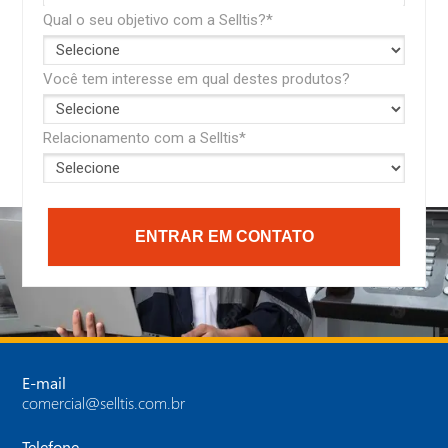
Qual o seu objetivo com a Selltis?*
Você tem interesse em qual destes produtos?
Relacionamento com a Selltis*
ENTRAR EM CONTATO
E-mail
comercial@selltis.com.br
Telefone