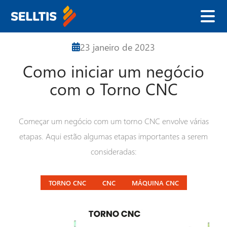
23 janeiro
de
2023
Como iniciar um negócio
Nome
com o Torno CNC
E-mail
Começar um negócio com um torno CNC envolve várias
etapas. Aqui estão algumas etapas importantes a serem
Telefone
consideradas:
TORNO CNC
CNC
MÁQUINA CNC
Empresa