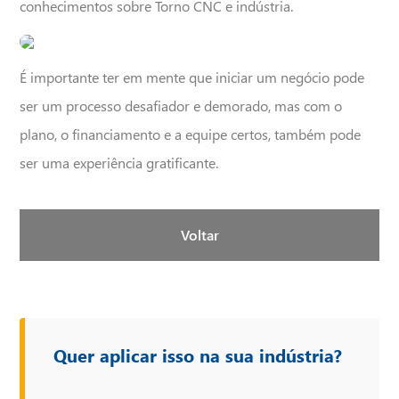
conhecimentos sobre Torno CNC e indústria.
É importante ter em mente que iniciar um negócio pode
ser um processo desafiador e demorado, mas com o
Confira nosso
plano, o financiamento e a equipe certos, também pode
ser uma experiência gratificante.
catálogo
AGORA!
Voltar
Nome*
Email corporativo*
Quer aplicar isso na sua indústria?
Telefone*