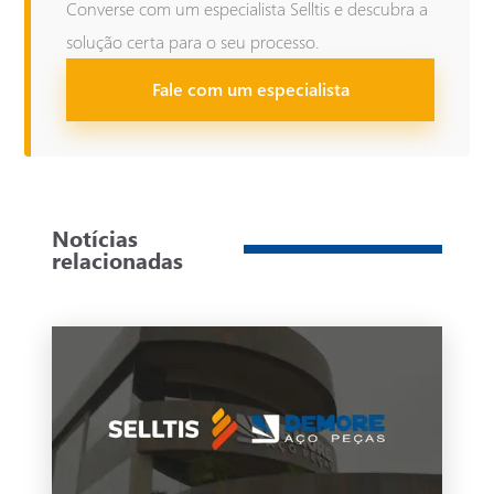
Converse com um especialista Selltis e descubra a
solução certa para o seu processo.
Cidade*
Cidade*
Cidade *
Fale com um especialista
Qual o seu objetivo com a Selltis?*
Você tem interesse em qual destes produtos?
Notícias
relacionadas
Relacionamento com a Selltis*
CONFERIR CATÁLOGO ➜