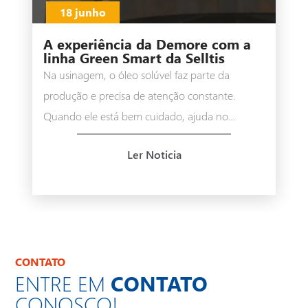
18 junho
A experiência da Demore com a
linha Green Smart da Selltis
Na usinagem, o óleo solúvel faz parte da
produção e precisa de atenção constante.
Quando ele está bem cuidado, ajuda no
funcionamento das máquinas, no rendimento
Ler Noticia
das ferramentas e na qualidade das peças
produzidas. Na Demore, esse cuidado sempre
foi importante.
CONTATO
ENTRE EM
CONTATO
CONOSCO!